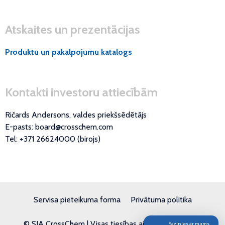
Atskaites un prezentācijas
Produktu un pakalpojumu katalogs
Kontakti investoru attiecībām
Ričards Andersons, valdes priekšsēdētājs
E-pasts: board@crosschem.com
Tel: +371 26624000 (birojs)
Servisa pieteikuma forma
Privātuma politika
© SIA CrossChem | Visas tiesības aizsargātas | 2026
Sazinies ar mums