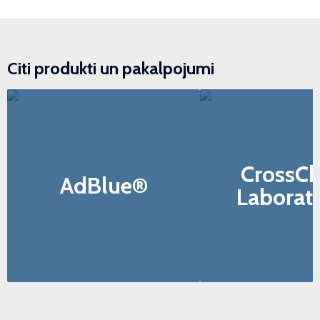
Citi produkti un pakalpojumi
CrossC
AdBlue®
Laborato