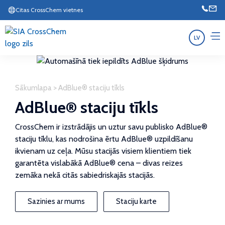
Citas CrossChem vietnes
LV
Sākumlapa
>
AdBlue® staciju tīkls
AdBlue® staciju tīkls
CrossChem ir izstrādājis un uztur savu publisko AdBlue®
staciju tīklu, kas nodrošina ērtu AdBlue® uzpildīšanu
ikvienam uz ceļa. Mūsu stacijās visiem klientiem tiek
garantēta vislabākā AdBlue® cena – divas reizes
zemāka nekā citās sabiedriskajās stacijās.
Sazinies ar mums
Staciju karte