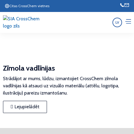
Citas CrossChem vietnes
LV
Zīmola vadlīnijas
Strādājot ar mums, lūdzu, izmantojiet CrossChem zīmola
vadlīnijas kā atsauci uz vizuālo materiālu (attēlu, logotipa,
ilustrāciju) pareizu izmantošanu.
Lejupielādēt