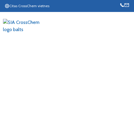
Citas CrossChem vietnes
LV