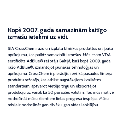
Kopš 2007. gada samazinām kaitīgo
izmešu ietekmi uz vidi.
SIA CrossChem ražo un izplata ķīmiskus produktus un īpašu
aprīkojumu, kas palīdz samazināt izmešus. Mēs esam VDA
sertificēts AdBlue® ražotājs Baltijā, kurš kopš 2009. gada
ražo AdBlue®, izmantojot jaunākās tehnoloģijas un
aprīkojumu. CrossChem ir pierādījis sevi, kā pasaules līmeņa
produktu ražotājs, kas atbilst augstākajiem kvalitātes
standartiem, aptverot vietējo tirgu un eksportējot
produkciju uz vairāk kā 50 pasaules valstīm. Tas mūs motivē
nodrošināt mūsu klientiem lielas progresa iespējas. Mūsu
misija ir nodrošināt gan cilvēku, gan vides labklājību.