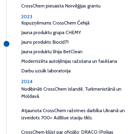
CrossChem piesaista Norvēģijas grantu
2023
Kopuzņēmums CrossChem Čehijā
Jauna produktu grupa CHEMY
Jauns produkts Biocid71
Jauna produktu līnija BetClean
Modernizēta autoķīmijas ražošana un fasēšana
Darbu uzsāk laboratorija
2024
Nodibināti CrossChem Islandē, Turkmenistānā un
Moldavā.
Atjaunota CrossChem ražotnes darbība Ukrainā un
izveidots 700+ AdBlue staciju tīkls.
CrossChem kļūst par oficiālo: DRACO (Polijas