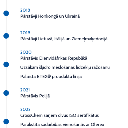
2018
Pārstāvji Honkongā un Ukrainā
2019
Pārstāvji Lietuvā, Itālijā un Ziemeļmaķedonijā
2020
Pārstāvis Dienvidāfrikas Republikā
Uzsākam šķidro mēslošanas līdzekļu ražošanu
Palaista ETEX® prooduktu līnija
2021
Pārstāvis Polijā
2022
CrossChem saņem divus ISO sertifikātus
Parakstīta sadarbības vienošanās ar Olerex