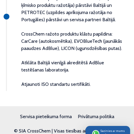
ķīmisko produktu ražotāja) pārstāvi Baltijā un
PETROTEC (uzpildes aprīkojuma ražotāja no
Portugāles) pārstāvi un servisa partneri Baltijā.
CrossChem ražoto produktu klāstu papildina:
CarCare (autokosmētika), EVOBlueTech (jaunākās
paaudzes AdBlue), LICON (ugunsdzēsības putas).
Atklāta Baltijā vienīgā akreditētā AdBlue
testēšanas laboratorija.
Atjaunoti ISO standartu sertifikāti.
Servisa pieteikuma forma
Privātuma politika
© SIA CrossChem | Visas tiesības aizsargātas | 2026
Sazinies ar mums