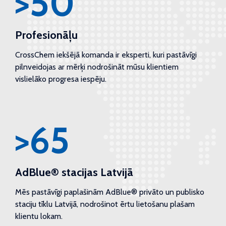
>50
Profesionāļu
CrossChem iekšējā komanda ir eksperti, kuri pastāvīgi
pilnveidojas ar mērķi nodrošināt mūsu klientiem
vislielāko progresa iespēju.
>65
AdBlue® stacijas Latvijā
Mēs pastāvīgi paplašinām AdBlue® privāto un publisko
staciju tīklu Latvijā, nodrošinot ērtu lietošanu plašam
klientu lokam.