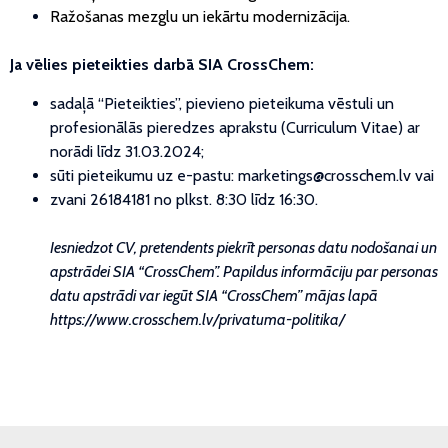
Ražošanas mezglu un iekārtu modernizācija.
Ja vēlies pieteikties darbā SIA CrossChem:
sadaļā “Pieteikties”, pievieno pieteikuma vēstuli un
profesionālās pieredzes aprakstu (Curriculum
Vitae) ar
norādi līdz 31.03.2024;
sūti pieteikumu uz e-pastu: marketings@crosschem.lv vai
zvani 26184181 no plkst. 8:30 līdz 16:30.
Iesniedzot CV, pretendents piekrīt personas datu nodošanai un
apstrādei SIA “CrossChem”. Papildus informāciju par personas
datu apstrādi var iegūt SIA “CrossChem” mājas lapā
https://www.crosschem.lv/privatuma-politika/