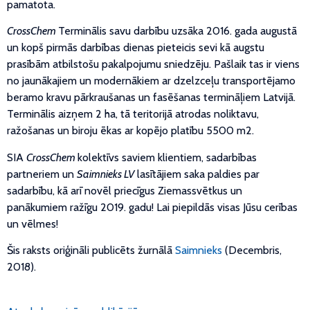
pamatota.
CrossChem
Terminālis savu darbību uzsāka 2016. gada augustā
un kopš pirmās darbības dienas pieteicis sevi kā augstu
prasībām atbilstošu pakalpojumu sniedzēju. Pašlaik tas ir viens
no jaunākajiem un modernākiem ar dzelzceļu transportējamo
beramo kravu pārkraušanas un fasēšanas termināļiem Latvijā.
Terminālis aizņem 2 ha, tā teritorijā atrodas noliktavu,
ražošanas un biroju ēkas ar kopējo platību 5500 m2.
SIA
CrossChem
kolektīvs saviem klientiem, sadarbības
partneriem un
Saimnieks LV
lasītājiem saka paldies par
sadarbību, kā arī novēl priecīgus Ziemassvētkus un
panākumiem ražīgu 2019. gadu! Lai piepildās visas Jūsu cerības
un vēlmes!
Šis raksts oriģināli publicēts žurnālā
Saimnieks
(Decembris,
2018).