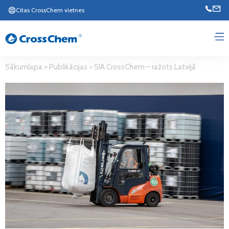
Citas CrossChem vietnes
Sākumlapa
>
Publikācijas
>
SIA CrossChem – ražots Latvijā