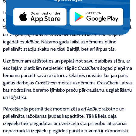
tvertnes, nodrošinot tās ar aprīkojumu un servisu.
Izpētot patērētāju vēlmes un vajadzības, pēdējo gadu laikā
uzņēmums daudz darba un laika veltījis
AdBlue
uzpildes staciju
tīkla izveidei un attīstībai. Pašlaik darbojas 10 stacijas (8 Latvijā
un 2 Igaunijā), kurās ar
CrossChem
klientu kartēm iespējams
iegādāties
AdBlue.
Nākamo gadu laikā uzņēmums plāno
palielināt staciju skaitu ne tikai Baltijā, bet arī ārpus tās.
Uzņēmumam attīstoties un paplašinot savu darbības sfēru, ar
esošajām platībām nepietiek, tāpēc
CrossChem
šogad pieņēma
lēmumu pārcelt savu ražotni uz Olaines novadu, kur jau pāris
gadus darbojas
CrossChem
meitas uzņēmums
CrossChem
Latvia,
kas nodrošina beramo ķīmisko preču pārkraušanu, uzglabāšanu
un loģistiku.
Pārcelšanās posmā tiek modernizēta arī
AdBlue
ražotne un
palielināta ražošanas jaudas kapacitāte. Tā kā liela daļa
izejvielu tiek piegādātas ar dzelzceļa starpniecību, atrašanās
nepārtrauktā izejvielu piegādes punkta tuvumā ir ekonomiski