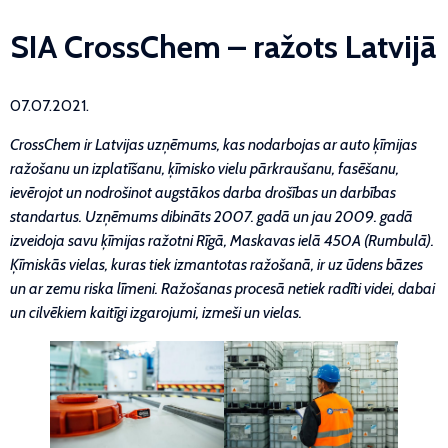
SIA CrossChem – ražots Latvijā
07.07.2021.
CrossChem ir Latvijas uzņēmums, kas nodarbojas ar auto ķīmijas
ražošanu un izplatīšanu, ķīmisko vielu pārkraušanu, fasēšanu,
ievērojot un nodrošinot augstākos darba drošības un darbības
standartus. Uzņēmums dibināts 2007. gadā un jau 2009. gadā
izveidoja savu ķīmijas ražotni Rīgā, Maskavas ielā 450A (Rumbulā).
Ķīmiskās vielas, kuras tiek izmantotas ražošanā, ir uz ūdens bāzes
un ar zemu riska līmeni. Ražošanas procesā netiek radīti videi, dabai
un cilvēkiem kaitīgi izgarojumi, izmeši un vielas.