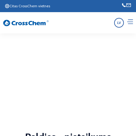
Citas CrossChem vietnes
LV