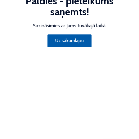
Paldies - pieteikums
saņemts!
Sazināsimies ar Jums tuvākajā laikā.
Uz sākumlapu