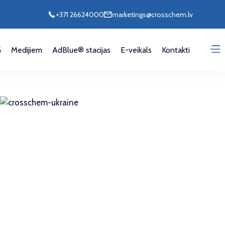
+371 26624000
marketings@crosschem.lv
G
Medijiem
AdBlue® stacijas
E-veikals
Kontakti