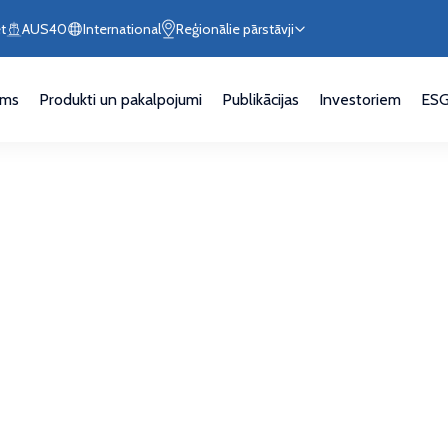
t
AUS40
International
Reģionālie pārstāvji
ums
Produkti un pakalpojumi
Publikācijas
Investoriem
ES