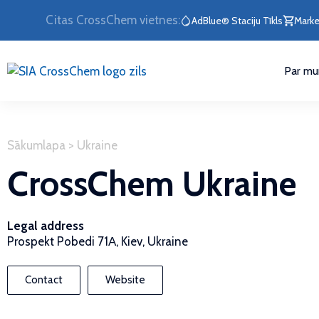
Citas CrossChem vietnes:
AdBlue® Staciju Tīkls
Marke
Par m
Sākumlapa
>
Ukraine
CrossChem Ukraine
Legal address
Prospekt Pobedi 71А, Kiev, Ukraine
Contact
Website