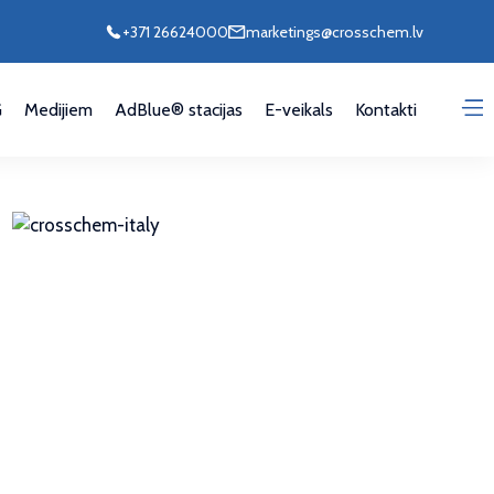
+371 26624000
marketings@crosschem.lv
G
Medijiem
AdBlue® stacijas
E-veikals
Kontakti