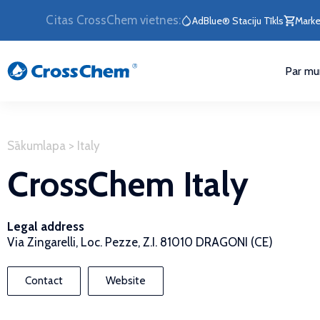
Citas CrossChem vietnes:
AdBlue® Staciju Tīkls
Marke
Par m
Sākumlapa
>
Italy
CrossChem Italy
Legal address
Via Zingarelli, Loc. Pezze, Z.I. 81010 DRAGONI (CE)
Contact
Website