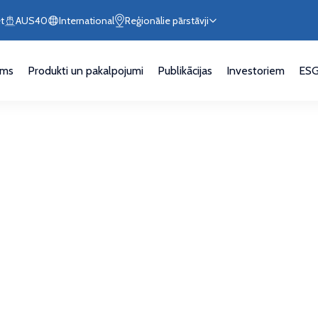
t
AUS40
International
Reģionālie pārstāvji
ums
Produkti un pakalpojumi
Publikācijas
Investoriem
ES