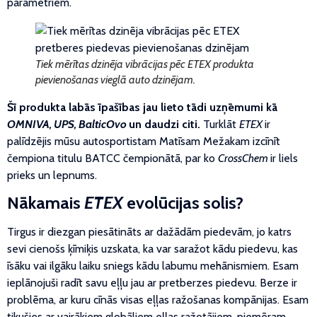
parametriem.
Tiek mērītas dzinēja vibrācijas pēc ETEX produkta
pievienošanas vieglā auto dzinējam.
Šī produkta labās īpašības jau lieto tādi uzņēmumi kā
OMNIVA, UPS, BalticOvo
un daudzi citi.
Turklāt
ETEX
ir
palīdzējis mūsu autosportistam Matīsam Mežakam izcīnīt
čempiona titulu BATCC čempionātā, par ko
CrossChem
ir liels
prieks un lepnums.
Nākamais
ETEX
evolūcijas solis?
Tirgus ir diezgan piesātināts ar dažādām piedevām, jo katrs
sevi cienošs ķīmiķis uzskata, ka var saražot kādu piedevu, kas
īsāku vai ilgāku laiku sniegs kādu labumu mehānismiem. Esam
ieplānojuši radīt savu eļļu jau ar pretberzes piedevu. Berze ir
problēma, ar kuru cīnās visas eļļas ražošanas kompānijas. Esam
tikušies ar vairākiem globāliem eļļas ražotājiem, piemēram,