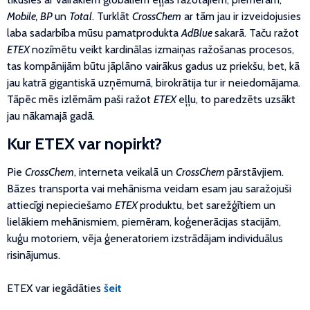
Mobile, BP
un
Total
. Turklāt
CrossChem
ar tām jau ir izveidojusies
laba sadarbība mūsu pamatprodukta
AdBlue
sakarā. Taču ražot
ETEX
nozīmētu veikt kardinālas izmaiņas ražošanas procesos,
tas kompānijām būtu jāplāno vairākus gadus uz priekšu, bet, kā
jau katrā gigantiskā uzņēmumā, birokrātija tur ir neiedomājama.
Tāpēc mēs izlēmām paši ražot
ETEX
eļļu, to paredzēts uzsākt
jau nākamajā gadā.
Kur ETEX var nopirkt?
Pie
CrossChem
, interneta veikalā un
CrossChem
pārstāvjiem.
Bāzes transporta vai mehānisma veidam esam jau saražojuši
attiecīgi nepieciešamo
ETEX
produktu, bet sarežģītiem un
lielākiem mehānismiem, piemēram, koģenerācijas stacijām,
kuģu motoriem, vēja ģeneratoriem izstrādājam individuālus
risinājumus.
ETEX var iegādāties
šeit