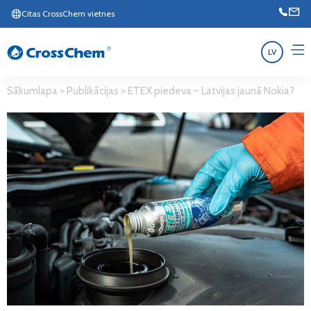
Citas CrossChem vietnes
LV
Sākumlapa
>
Publikācijas
>
ETEX piedeva – Latvijas jaunā Nokia?