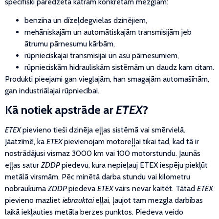
specifiski paredzēta katram konkrētam mezglam:
benzīna un dīzeļdegvielas dzinējiem,
mehāniskajām un automātiskajām transmisijām jeb
ātrumu pārnesumu kārbām,
rūpnieciskajai transmisijai un asu pārnesumiem,
rūpnieciskām hidrauliskām sistēmām un daudz kam citam.
Produkti pieejami gan vieglajām, han smagajām automašīnām,
gan industriālajai rūpniecībai.
Kā notiek apstrāde ar
ETEX
?
ETEX
pievieno tieši dzinēja eļļas sistēmā vai smērvielā.
Jāatzīmē, ka
ETEX
pievienojam motoreļļai tikai tad, kad tā ir
nostrādājusi vismaz 3000 km vai 100 motorstundu. Jaunās
eļļas satur
ZDDP
piedevu, kura nepieļauj ETEX iespēju piekļūt
metālā virsmām. Pēc minētā darba stundu vai kilometru
nobraukuma
ZDDP
piedeva
ETEX
vairs nevar kaitēt. Tātad
ETEX
pievieno mazliet
iebrauktai
eļļai, ļaujot tam mezgla darbības
laikā iekļauties metāla berzes punktos. Piedeva veido