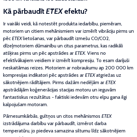
Kā pārbaudīt
ETEX
efektu?
Ir vairāki veidi, kā notestēt produkta iedarbību, piemēram,
motoriem un citiem mehānismiem var izmērīt vibrāciju pirms un
pēc
ETEX
lietošanas, var pārbaudīt izmešu CO/CO2,
dīzeļmotoriem dūmainību un citus parametrus, kas radikāli
atšķiras pirms un pēc apstrādes ar
ETEX
. Viens no
efektīvākajiem veidiem ir izmērīt kompresiju. To esam darījuši
neskaitāmas reizes. Motoriem ar nobraukumu ap 200 000 km
kompresijas indikatori pēc apstrādes ar
ETEX
atgriežas uz
sākotnējiem rādītājiem. Pirms dažām nedēļām ar
ETEX
apstrādājām koģenerācijas stacijas motoru un ieguvām
fantastiskus rezultātus − faktiski iedevām otru elpu gana ilgi
kalpojušam motoram.
Pārnesumkārbās, gultņos un citos mehānismos
ETEX
izstrādājuma darbību var pārbaudīt, izmērot darba
temperatūru, jo piedeva samazina siltumu līdz sākotnējiem