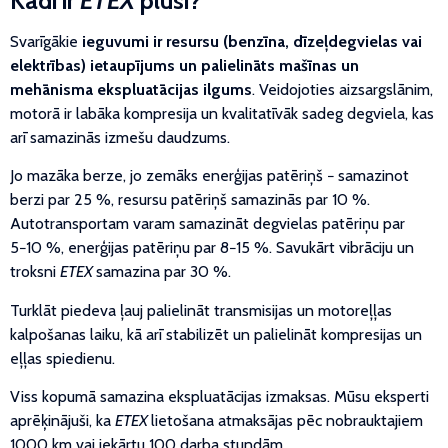
Kādi ir
ETEX
plusi?
Svarīgākie
ieguvumi ir resursu (benzīna, dīzeļdegvielas vai
elektrības) ietaupījums un palielināts mašīnas un
mehānisma ekspluatācijas ilgums
. Veidojoties aizsargslānim,
motorā ir labāka kompresija un kvalitatīvāk sadeg degviela, kas
arī samazinās izmešu daudzums.
Jo mazāka berze, jo zemāks enerģijas patēriņš − samazinot
berzi par 25 %, resursu patēriņš samazinās par 10 %.
Autotransportam varam samazināt degvielas patēriņu par
5−10 %, enerģijas patēriņu par 8−15 %. Savukārt vibrāciju un
troksni
ETEX
samazina par 30 %.
Turklāt piedeva ļauj palielināt transmisijas un motoreļļas
kalpošanas laiku, kā arī stabilizēt un palielināt kompresijas un
eļļas spiedienu.
Viss kopumā samazina ekspluatācijas izmaksas. Mūsu eksperti
aprēķinājuši, ka
ETEX
lietošana atmaksājas pēc nobrauktajiem
1000 km vai iekārtu 100 darba stundām.