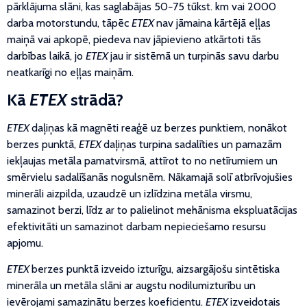
pārklājuma slāni, kas saglabājas 50−75 tūkst. km vai 2000
darba motorstundu, tāpēc
ETEX
nav jāmaina kārtējā eļļas
maiņā vai apkopē, piedeva nav jāpievieno atkārtoti tās
darbības laikā, jo
ETEX
jau ir sistēmā un turpinās savu darbu
neatkarīgi no eļļas maiņām.
Kā
ETEX
strādā?
ETEX
daļiņas kā magnēti reaģē uz berzes punktiem, nonākot
berzes punktā,
ETEX
daļiņas turpina sadalīties un pamazām
iekļaujas metāla pamatvirsmā, attīrot to no netīrumiem un
smērvielu sadalīšanās nogulsnēm. Nākamajā solī atbrīvojušies
minerāli aizpilda, uzaudzē un izlīdzina metāla virsmu,
samazinot berzi, līdz ar to palielinot mehānisma ekspluatācijas
efektivitāti un samazinot darbam nepieciešamo resursu
apjomu.
ETEX
berzes punktā izveido izturīgu, aizsargājošu sintētiska
minerāla un metāla slāni ar augstu nodilumizturību un
ievērojami samazinātu berzes koeficientu.
ETEX
izveidotais