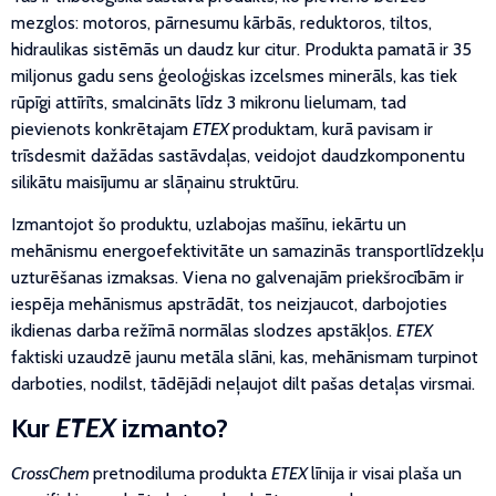
mezglos: motoros, pārnesumu kārbās, reduktoros, tiltos,
hidraulikas sistēmās un daudz kur citur. Produkta pamatā ir 35
miljonus gadu sens ģeoloģiskas izcelsmes minerāls, kas tiek
rūpīgi attīrīts, smalcināts līdz 3 mikronu lielumam, tad
pievienots konkrētajam
ETEX
produktam, kurā pavisam ir
trīsdesmit dažādas sastāvdaļas, veidojot daudzkomponentu
silikātu maisījumu ar slāņainu struktūru.
Izmantojot šo produktu, uzlabojas mašīnu, iekārtu un
mehānismu energoefektivitāte un samazinās transportlīdzekļu
uzturēšanas izmaksas. Viena no galvenajām priekšrocībām ir
iespēja mehānismus apstrādāt, tos neizjaucot, darbojoties
ikdienas darba režīmā normālas slodzes apstākļos.
ETEX
faktiski uzaudzē jaunu metāla slāni, kas, mehānismam turpinot
darboties, nodilst, tādējādi neļaujot dilt pašas detaļas virsmai.
Kur
ETEX
izmanto?
CrossChem
pretnodiluma produkta
ETEX
līnija ir visai plaša un