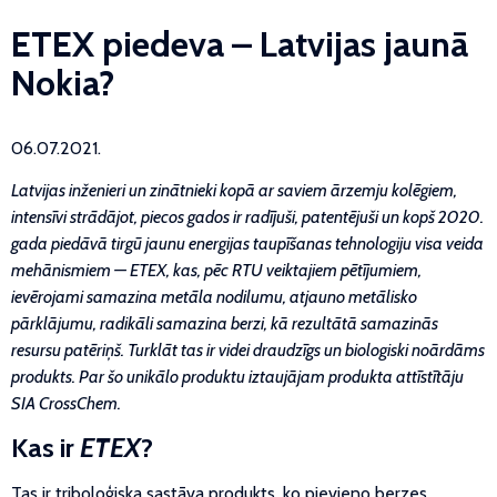
ETEX piedeva – Latvijas jaunā
Nokia?
06.07.2021.
Latvijas inženieri un zinātnieki kopā ar saviem ārzemju kolēģiem,
intensīvi strādājot, piecos gados ir radījuši, patentējuši un kopš 2020.
gada piedāvā tirgū jaunu enerģijas taupīšanas tehnoloģiju visa veida
mehānismiem — ETEX, kas, pēc RTU veiktajiem pētījumiem,
ievērojami samazina metāla nodilumu, atjauno metālisko
pārklājumu, radikāli samazina berzi, kā rezultātā samazinās
resursu patēriņš. Turklāt tas ir videi draudzīgs un bioloģiski noārdāms
produkts. Par šo unikālo produktu iztaujājam produkta attīstītāju
SIA CrossChem.
Kas ir
ETEX
?
Tas ir triboloģiska sastāva produkts, ko pievieno berzes