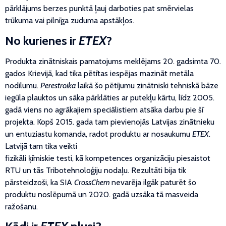
pārklājums berzes punktā ļauj darboties pat smērvielas
trūkuma vai pilnīga zuduma apstākļos.
No kurienes ir
ETEX
?
Produkta zinātniskais pamatojums meklējams 20. gadsimta 70.
gados Krievijā, kad tika pētītas iespējas mazināt metāla
nodilumu.
Perestroika
laikā šo pētījumu zinātniski tehniskā bāze
iegūla plauktos un sāka pārklāties ar putekļu kārtu, līdz 2005.
gadā viens no agrākajiem speciālistiem atsāka darbu pie šī
projekta. Kopš 2015. gada tam pievienojās Latvijas zinātnieku
un entuziastu komanda, radot produktu ar nosaukumu
ETEX
.
Latvijā tam tika veikti
fizikāli ķīmiskie testi, kā kompetences organizāciju piesaistot
RTU un tās Tribotehnoloģiju nodaļu. Rezultāti bija tik
pārsteidzoši, ka SIA
CrossChem
nevarēja ilgāk paturēt šo
produktu noslēpumā un 2020. gadā uzsāka tā masveida
ražošanu.