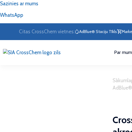
Sazinies ar mums
WhatsApp
Citas CrossChem vietnes:
AdBlue® Staciju Tīkls
Marke
Par mum
Sākumla
AdBlue® 
Cros
akre