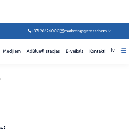
+371 26624000
marketings@crosschem.lv
lv
Medijiem
AdBlue® stacijas
E-veikals
Kontakti
u
ai