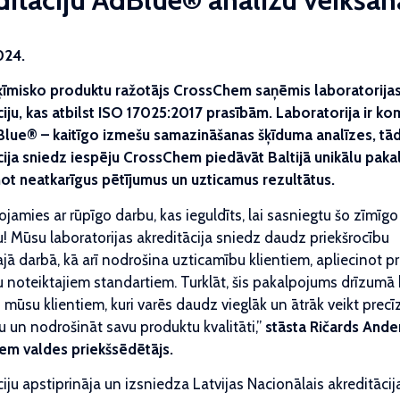
024.
 ķīmisko produktu ražotājs CrossChem saņēmis laboratorija
ciju, kas atbilst ISO 17025:2017 prasībām. Laboratorija ir k
Blue® – kaitīgo izmešu samazināšanas šķīduma analīzes, tā
cija sniedz iespēju CrossChem piedāvāt Baltijā unikālu pak
ot neatkarīgus pētījumus un uzticamus rezultātus.
jamies ar rūpīgo darbu, kas ieguldīts, lai sasniegtu šo zīmīgo
! Mūsu laboratorijas akreditācija sniedz daudz priekšrocību
jā darbā, kā arī nodrošina uzticamību klientiem, apliecinot p
bu noteiktajiem standartiem. Turklāt, šis pakalpojums drīzumā
mūsu klientiem, kuri varēs daudz vieglāk un ātrāk veikt precī
u un nodrošināt savu produktu kvalitāti,”
stāsta
Ričards Ande
m valdes priekšsēdētājs.
iju apstiprināja un izsniedza Latvijas Nacionālais akreditācija