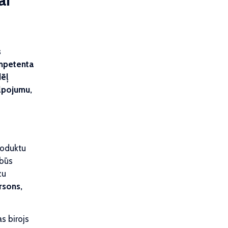
s
ompetenta
dēļ
alpojumu,
roduktu
 būs
zu
rsons,
s birojs