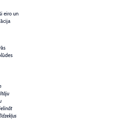
i eiro un
ācija
vās
zplūdes
m
ītāju
u
ielināt
īdzekļus