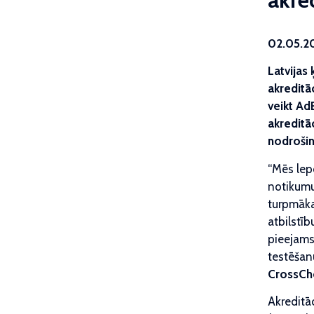
02.05.2
Latvijas
akreditā
veikt Ad
akreditā
nodrošin
“Mēs lepo
notikumu
turpmāka
atbilstī
pieejams 
testēšan
CrossChe
Akreditāc