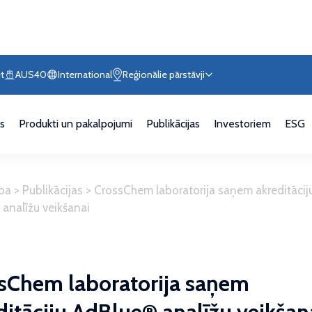
t
AUS40
International
Reģionālie pārstāvji
s
Produkti un pakalpojumi
Publikācijas
Investoriem
ESG
pa
>
Publikācijas
>
CrossChem laboratorija saņem akreditācij
analīžu veikšanai
sChem laboratorija saņem
ditāciju AdBlue® analīžu veikšan