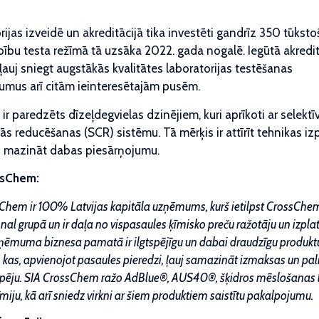
ijas izveidē un akreditācijā tika investēti gandrīz 350 tūkstoš
bību testa režīmā tā uzsāka 2022. gada nogalē. Iegūtā akredit
ļauj sniegt augstākās kvalitātes laboratorijas testēšanas
umus arī citām ieinteresētajām pusēm.
r paredzēts dīzeļdegvielas dzinējiem, kuri aprīkoti ar selektī
kās reducēšanas (SCR) sistēmu. Tā mērķis ir attīrīt tehnikas i
 mazināt dabas piesārņojumu.
ssChem:
Chem ir 100% Latvijas kapitāla uzņēmums, kurš ietilpst CrossChe
nal grupā un ir daļa no vispasaules ķīmisko preču ražotāju un izplat
ņēmuma biznesa pamatā ir ilgtspējīgu un dabai draudzīgu produkt
 kas, apvienojot pasaules pieredzi, ļauj samazināt izmaksas un pal
pēju. SIA CrossChem ražo AdBlue®, AUS40®, šķidros mēslošanas l
miju, kā arī sniedz virkni ar šiem produktiem saistītu pakalpojumu.