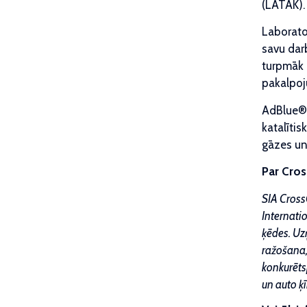
(LATAK).
Laborator
savu dar
turpmāk 
pakalpoj
AdBlue® i
katalītis
gāzes un
Par Cro
SIA Cross
Internatio
ķēdes. Uz
ražošana,
konkurēts
un auto ķī