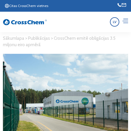
Citas CrossChem vietnes
LV
Sākumlapa
>
Publikācijas
>
CrossChem emitē obligācijas 3.5
miljonu eiro apmērā