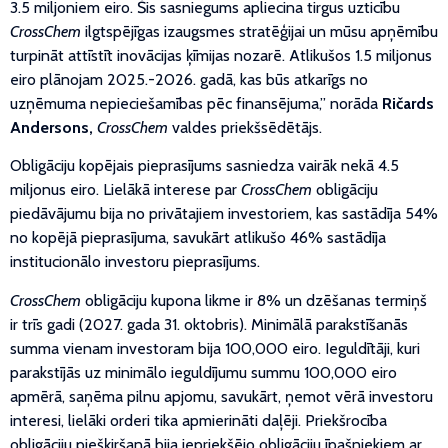
3.5 miljoniem eiro. Šis sasniegums apliecina tirgus uzticību
CrossChem
ilgtspējīgas izaugsmes stratēģijai un mūsu apņēmību
turpināt attīstīt inovācijas ķīmijas nozarē. Atlikušos 1.5 miljonus
eiro plānojam 2025.-2026. gadā, kas būs atkarīgs no
uzņēmuma nepieciešamības pēc finansējuma,” norāda
Ričards
Andersons,
CrossChem
valdes priekšsēdētājs.
Obligāciju kopējais pieprasījums sasniedza vairāk nekā 4.5
miljonus eiro. Lielākā interese par
CrossChem
obligāciju
piedāvājumu bija no privātajiem investoriem, kas sastādīja 54%
no kopējā pieprasījuma, savukārt atlikušo 46% sastādīja
institucionālo investoru pieprasījums.
CrossChem
obligāciju kupona likme ir 8% un dzēšanas termiņš
ir trīs gadi (2027. gada 31. oktobris). Minimālā parakstīšanās
summa vienam investoram bija 100,000 eiro. Ieguldītāji, kuri
parakstījās uz minimālo ieguldījumu summu 100,000 eiro
apmērā, saņēma pilnu apjomu, savukārt, ņemot vērā investoru
interesi, lielāki orderi tika apmierināti daļēji. Priekšrocība
obligāciju piešķiršanā bija iepriekšējo obligāciju īpašniekiem ar