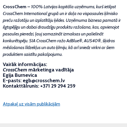
CrossChem –
100% Latvijas kapitāla uzņēmums, kurš ietilpst
CrossChem International grupā un ir daļa no vispasaules ķīmisko
preču ražotāju un izplatītāju ķēdes. Uzņēmuma biznesa pamatā ir
ilgtspējīgu un dabai draudzīgu produktu ražošana, kas, apvienojot
pasaules pieredzi, ļauj samazināt izmaksas un palielināt
konkurētspēju. SIA CrossChem ražo AdBlue®, AUS40®, šķidros
mēslošanas līdzekļus un auto ķīmiju, kā arī sniedz virkni ar šiem
produktiem saistītu pakalpojumu.
Vairāk informācijas:
CrossChem
mārketinga vadītāja
Egija Burnevica
E-pasts: egb@crosschem.lv
Kontakttālrunis: +371 29 294 259
Atpakaļ uz visām publikācijām