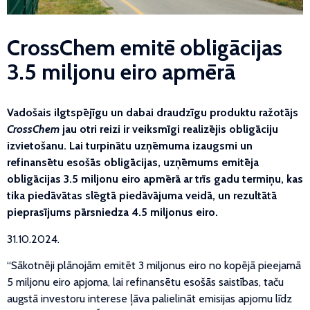
CrossChem emitē obligācijas
3.5 miljonu eiro apmērā
Vadošais ilgtspējīgu un dabai draudzīgu produktu ražotājs
CrossChem
jau otri reizi ir veiksmīgi realizējis obligāciju
izvietošanu. Lai turpinātu uzņēmuma izaugsmi un
refinansētu esošās obligācijas, uzņēmums emitēja
obligācijas 3.5 miljonu eiro apmērā ar trīs gadu termiņu, kas
tika piedāvātas slēgtā piedāvājuma veidā, un rezultātā
pieprasījums pārsniedza 4.5 miljonus eiro.
31.10.2024.
“Sākotnēji plānojām emitēt 3 miljonus eiro no kopējā pieejamā
5 miljonu eiro apjoma, lai refinansētu esošās saistības, taču
augstā investoru interese ļāva palielināt emisijas apjomu līdz