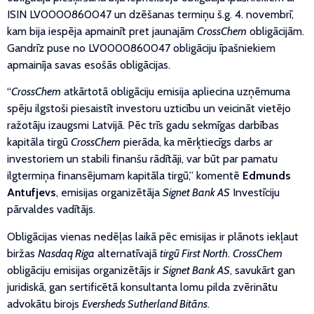
ISIN LV0000860047 un dzēšanas termiņu š.g. 4. novembrī,
kam bija iespēja apmainīt pret jaunajām
CrossChem
obligācijām.
Gandrīz puse no LV0000860047 obligāciju īpašniekiem
apmainīja savas esošās obligācijas.
“
CrossChem
atkārtotā obligāciju emisija apliecina uzņēmuma
spēju ilgstoši piesaistīt investoru uzticību un veicināt vietējo
ražotāju izaugsmi Latvijā. Pēc trīs gadu sekmīgas darbības
kapitāla tirgū
CrossChem
pierāda, ka mērķtiecīgs darbs ar
investoriem un stabili finanšu rādītāji, var būt par pamatu
ilgtermiņa finansējumam kapitāla tirgū,” komentē
Edmunds
Antufjevs
, emisijas organizētāja
Signet Bank AS
Investīciju
pārvaldes vadītājs.
Obligācijas vienas nedēļas laikā pēc emisijas ir plānots iekļaut
biržas
Nasdaq Riga
alternatīvajā
tirgū First North
.
CrossChem
obligāciju emisijas organizētājs ir
Signet Bank AS
, savukārt gan
juridiskā, gan sertificētā konsultanta lomu pilda zvērinātu
advokātu birojs
Eversheds Sutherland Bitāns
.