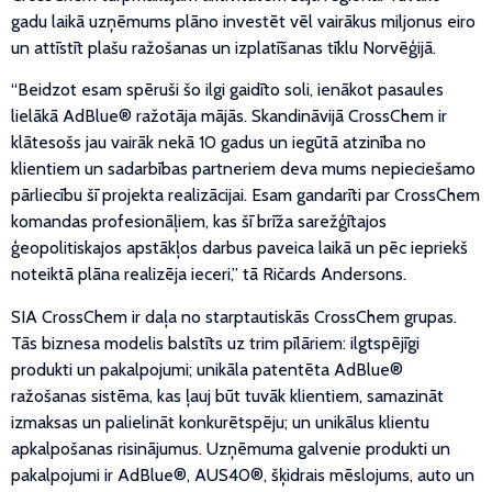
gadu laikā uzņēmums plāno investēt vēl vairākus miljonus eiro
un attīstīt plašu ražošanas un izplatīšanas tīklu Norvēģijā.
“Beidzot esam spēruši šo ilgi gaidīto soli, ienākot pasaules
lielākā AdBlue® ražotāja mājās. Skandināvijā CrossChem ir
klātesošs jau vairāk nekā 10 gadus un iegūtā atzinība no
klientiem un sadarbības partneriem deva mums nepieciešamo
pārliecību šī projekta realizācijai. Esam gandarīti par CrossChem
komandas profesionāļiem, kas šī brīža sarežģītajos
ģeopolitiskajos apstākļos darbus paveica laikā un pēc iepriekš
noteiktā plāna realizēja ieceri,” tā Ričards Andersons.
SIA CrossChem ir daļa no starptautiskās CrossChem grupas.
Tās biznesa modelis balstīts uz trim pīlāriem: ilgtspējīgi
produkti un pakalpojumi; unikāla patentēta AdBlue®
ražošanas sistēma, kas ļauj būt tuvāk klientiem, samazināt
izmaksas un palielināt konkurētspēju; un unikālus klientu
apkalpošanas risinājumus. Uzņēmuma galvenie produkti un
pakalpojumi ir AdBlue®, AUS40®, šķidrais mēslojums, auto un