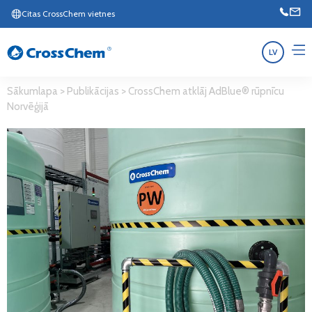
Citas CrossChem vietnes
LV
Sākumlapa
>
Publikācijas
>
CrossChem atklāj AdBlue® rūpnīcu
Norvēģijā