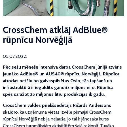
CrossChem atklāj AdBlue®
rūpnīcu Norvēģijā
05.07.2022.
Pēc sešu mēnešu intensīva darba CrossChem jūnijā atvēris
jaunāko AdBlue® un AUS40® rūpnīcu Norvēģijā. Rūpnīca
atrodas netālu no galvaspilsētas Oslo, tās tapšanā un
infrastruktūrā ir ieguldīts gandrīz miljons eiro. Rūpnīca
spēs saražot 25 miljonus litru produkcijas ik gadu.
CrossChem valdes priekšsēdētājs Ričards Andersons
skaidro
, ka uzņēmuma vietas izvēle pirmajai CrossChem
rūpnīcai Norvēģijā nebija nejauša, jo tai ir jānosaka kurss
CrossChem turpmākajām aktivitātēm šajā reģionā. Tuvāko