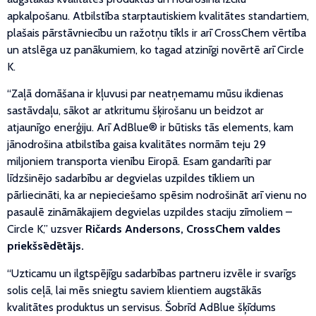
apkalpošanu. Atbilstība starptautiskiem kvalitātes standartiem,
plašais pārstāvniecību un ražotņu tīkls ir arī CrossChem vērtība
un atslēga uz panākumiem, ko tagad atzinīgi novērtē arī Circle
K.
“Zaļā domāšana ir kļuvusi par neatņemamu mūsu ikdienas
sastāvdaļu, sākot ar atkritumu šķirošanu un beidzot ar
atjaunīgo enerģiju. Arī AdBlue® ir būtisks tās elements, kam
jānodrošina atbilstība gaisa kvalitātes normām teju 29
miljoniem transporta vienību Eiropā. Esam gandarīti par
līdzšinējo sadarbību ar degvielas uzpildes tīkliem un
pārliecināti, ka ar nepieciešamo spēsim nodrošināt arī vienu no
pasaulē zināmākajiem degvielas uzpildes staciju zīmoliem –
Circle K,” uzsver
Ričards Andersons, CrossChem valdes
priekšsēdētājs.
“​Uzticamu un ilgtspējīgu sadarbības partneru izvēle ir svarīgs
solis ceļā, lai mēs sniegtu saviem klientiem augstākās
kvalitātes produktus un servisus. Šobrīd AdBlue šķīdums