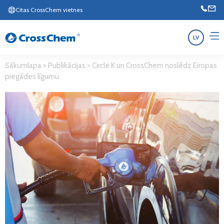
Citas CrossChem vietnes
LV
Sākumlapa
>
Publikācijas
>
Circle K un CrossChem noslēdz Eiropas
piegādes līgumu