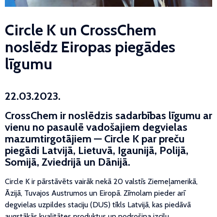
Circle K un CrossChem
noslēdz Eiropas piegādes
līgumu
22.03.2023.
CrossChem ir noslēdzis sadarbības līgumu ar
vienu no pasaulē vadošajiem degvielas
mazumtirgotājiem — Circle K par preču
piegādi Latvijā, Lietuvā, Igaunijā, Polijā,
Somijā, Zviedrijā un Dānijā.
Circle K ir pārstāvēts vairāk nekā 20 valstīs Ziemeļamerikā,
Āzijā, Tuvajos Austrumos un Eiropā. Zīmolam pieder arī
degvielas uzpildes staciju (DUS) tīkls Latvijā, kas piedāvā
augstākās kvalitātes produktus un nodrošina izcilu