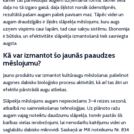
kamēr tas pārveidojas augiem uzņemamā formā, tikmēr liela
daļa no tā izgaro gaisā, daļa šķīstot nonāk ūdenstilpnēs,
rezultātā pašam augam paliek pavisam maz. Tāpēc videi un
augam draudzīgāks ir šķidrs slāpekļa mēslojums, kuru augs
uzņem vispirms caur lapām, tad caur sakņu sistēmu. Ekonomija
ir būtiska, un efektivitāte slāpekļa izmantošanā tiek sasniegta
augsta.
Kā var izmantot šo jaunās paaudzes
mēslojumu?
Jauno produktu var izmantot kultūraugu mēslošanai, palielinot
augsnes dabisko bioloģisko procesu aktivitāti, kā arī tas ātri un
efektīvi pārstrādā augu atliekas.
Slāpekļa mēslojums augam nepieciešams 3–4 reizes sezonā,
atkarībā no saimniekošanas tehnoloģijas. Uz plānoto ražu
augam vajag noteiktu daudzumu slāpekļa, tomēr pastāv šīs
barības vielas ierobežojumi, lai nenodarītu kaitējumu videi un
saglabātu dabisko
mikrovidi. Saskaņā ar MK noteikumu Nr. 834