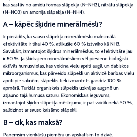
kas sastāv no amīdu formas slāpekļa (N–NH2), nitrātu slāpekļa
(N–NO3) un amonija slāpekļa (N–NH4).
A – kāpēc šķidrie minerālmēsli?
Ir pierādīts, ka sauso slāpekļa minerālmēslu maksimālā
efektivitāte ir tikai 40 %, atlikušie 60 % iztvaiko kā NH3.
Savukārt, izmantojot šķidros minerālmēslus, to efektivitāte jau
ir 80 %. Ja šķidrajiem minerālmēsliem vēl pievieno bioloģiski
aktīvās humusvielas, kas veicina vielu apriti augā, un dabiskos
mikroorganismus, kas pārveido slāpekli un aktivizē barības vielu
apriti pie saknēm, slāpeklis tiek izmantots gandrīz 100 %
apmērā. Turklāt organiskais slāpeklis uzkrājas augsnē un
atjauno tajā humusa saturu. Ekonomiskais ieguvums,
izmantojot šķidro slāpekļa mēslojumu, ir pat vairāk nekā 50 %,
salīdzinot ar sauso kaisāmo slāpekli.
B – cik, kas maksā?
Paņemsim vienkāršu piemēru un apskatīsim to dzīvē.