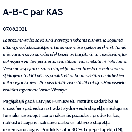
A-B-C par KAS
07.08.2021.
Lauksaimniecība savā ziņā ir diezgan riskants bizness, jo kopumā
atkarīgs no laikapstākļiem, kurus nav mūsu spēkos ietekmēt. Tomēr
mēs varam savu darbību efektivizēt un bagātināt ar inovācijām, lai
nokrišņiem vai temperatūras svārstībām vairs nebūtu tik liela loma.
Viena no iespējām ir sauso slāpekļa minerālmēslu aizvietošana ar
šķidrajiem, turklāt vēl tos papildināt ar humusvielām un dabiskiem
mikroorganismiem. Par visu labāk zina stāstīt Latvijas Humusvielu
institūta agronome Vivita Vīksniņa.
Pagājušajā gadā Latvijas Humusvielu institūts sadarbībā ar
CrossChem
pabeidza izstrādāt šķidra veida slāpekļa mēslojuma
formulu, izveidojot jaunu nākamās paaudzes produktu, kas,
nokļūstot augsnē, sāk savu darbu un aktivizē slāpekļa
uzņemšanu augos. Produkts satur 30 % kopējā slāpekļa (N),