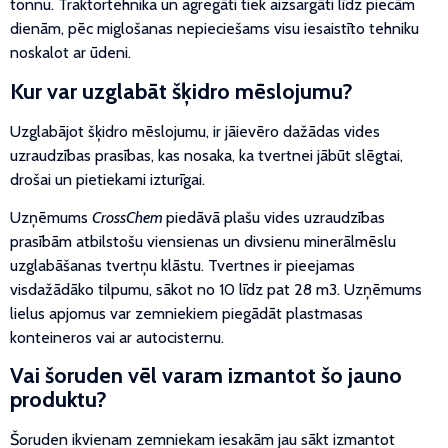
tonnu. Traktortehnika un agregāti tiek aizsargāti līdz piecām
dienām, pēc miglošanas nepieciešams visu iesaistīto tehniku
noskalot ar ūdeni.
Kur var uzglabāt šķidro mēslojumu?
Uzglabājot šķidro mēslojumu, ir jāievēro dažādas vides
uzraudzības prasības, kas nosaka, ka tvertnei jābūt slēgtai,
drošai un pietiekami izturīgai.
Uzņēmums
CrossChem
piedāvā plašu vides uzraudzības
prasībām atbilstošu viensienas un divsienu minerālmēslu
uzglabāšanas tvertņu klāstu. Tvertnes ir pieejamas
visdažādāko tilpumu, sākot no 10 līdz pat 28 m3. Uzņēmums
lielus apjomus var zemniekiem piegādāt plastmasas
konteineros vai ar autocisternu.
Vai šoruden vēl varam izmantot šo jauno
produktu?
Šoruden ikvienam zemniekam iesakām jau sākt izmantot