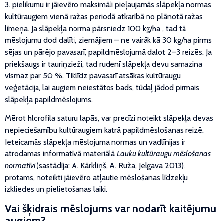
3. pielikumu ir jāievēro maksimāli pieļaujamās slāpekļa normas
kultūraugiem vienā ražas periodā atkarībā no plānotā ražas
līmeņa. Ja slāpekļa norma pārsniedz 100 kg/ha , tad tā
mēslojumu dod dalīti, ziemājiem – ne vairāk kā 30 kg/ha pirms
sējas un pārējo pavasarī, papildmēslojumā dalot 2–3 reizēs. Ja
priekšaugs ir tauriņzieži, tad rudenī slāpekļa devu samazina
vismaz par 50 %. Tiklīdz pavasarī atsākas kultūraugu
veģetācija, lai augiem neiestātos bads, tūdaļ jādod pirmais
slāpekļa papildmēslojums.
Mērot hlorofila saturu lapās, var precīzi noteikt slāpekļa devas
nepieciešamību kultūraugiem katrā papildmēslošanas reizē.
Ieteicamās slāpekļa mēslojuma normas un vadlīnijas ir
atrodamas informatīvā materiālā
Lauku kultūraugu mēslošanas
normatīvi
(sastādīja: A. Kārkliņš, A. Ruža, Jelgava 2013),
protams, noteikti jāievēro atļautie mēslošanas līdzekļu
izkliedes un pielietošanas laiki.
Vai šķidrais mēslojums var nodarīt kaitējumu
augiem?