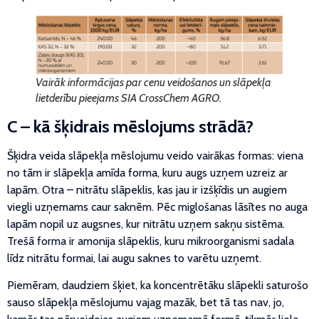
Vairāk informācijas par cenu veidošanos un slāpekļa
lietderību pieejams SIA
CrossChem AGRO.
C – kā šķidrais mēslojums strādā?
Šķidra veida slāpekļa mēslojumu veido vairākas formas: viena
no tām ir slāpekļa amīda forma, kuru augs uzņem uzreiz ar
lapām. Otra – nitrātu slāpeklis, kas jau ir izšķīdis un augiem
viegli uzņemams caur saknēm. Pēc miglošanas lāsītes no auga
lapām nopil uz augsnes, kur nitrātu uzņem sakņu sistēma.
Trešā forma ir amonija slāpeklis, kuru mikroorganismi sadala
līdz nitrātu formai, lai augu saknes to varētu uzņemt.
Piemēram, daudziem šķiet, ka koncentrētāku slāpekli saturošo
sauso slāpekļa mēslojumu vajag mazāk, bet tā tas nav, jo,