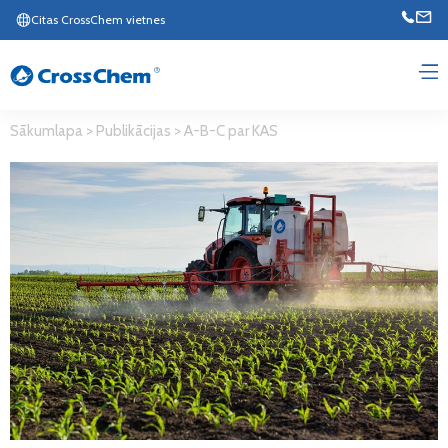
Citas CrossChem vietnes
Sākumlapa
>
Publikācijas
>
A-B-C par KAS