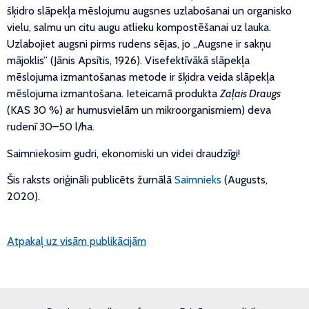
šķidro slāpekļa mēslojumu augsnes uzlabošanai un organisko
vielu, salmu un citu augu atlieku kompostēšanai uz lauka.
Uzlabojiet augsni pirms rudens sējas, jo „Augsne ir sakņu
mājoklis” (Jānis Apsītis, 1926). Visefektīvākā slāpekļa
mēslojuma izmantošanas metode ir šķidra veida slāpekļa
mēslojuma izmantošana. Ieteicamā produkta
Zaļais Draugs
(KAS 30 %) ar humusvielām un mikroorganismiem) deva
rudenī 30–50 l/ha.
Saimniekosim gudri, ekonomiski un videi draudzīgi!
Šis raksts oriģināli publicēts žurnālā
Saimnieks
(Augusts,
2020).
Atpakaļ uz visām publikācijām