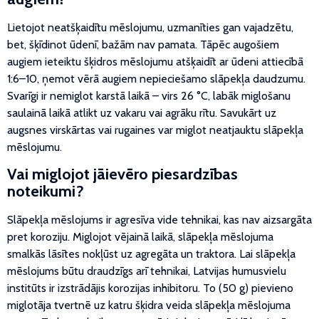
Lietojot neatšķaidītu mēslojumu, uzmanīties gan vajadzētu,
bet, šķīdinot ūdenī, bažām nav pamata. Tāpēc augošiem
augiem ieteiktu šķidros mēslojumu atšķaidīt ar ūdeni attiecībā
1:6–10, ņemot vērā augiem nepieciešamo slāpekļa daudzumu.
Svarīgi ir nemiglot karstā laikā – virs 26 °C, labāk miglošanu
saulainā laikā atlikt uz vakaru vai agrāku rītu. Savukārt uz
augsnes virskārtas vai rugaines var miglot neatjauktu slāpekļa
mēslojumu.
Vai miglojot jāievēro piesardzības
noteikumi?
Slāpekļa mēslojums ir agresīva vide tehnikai, kas nav aizsargāta
pret koroziju. Miglojot vējainā laikā, slāpekļa mēslojuma
smalkās lāsītes nokļūst uz agregāta un traktora. Lai slāpekļa
mēslojums būtu draudzīgs arī tehnikai, Latvijas humusvielu
institūts ir izstrādājis korozijas inhibitoru. To (50 g) pievieno
miglotāja tvertnē uz katru šķidra veida slāpekļa mēslojuma